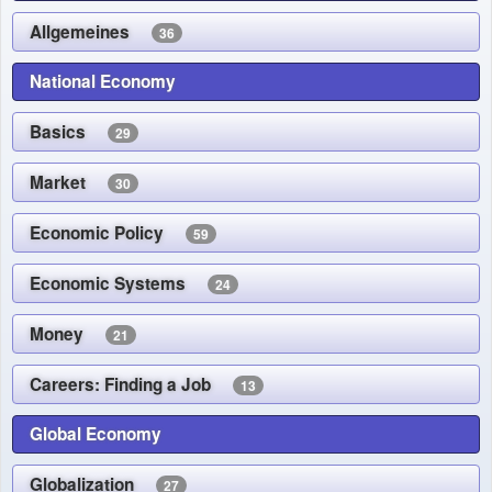
Allgemeines
36
National Economy
Basics
29
Market
30
Economic Policy
59
Economic Systems
24
Money
21
Careers: Finding a Job
13
Global Economy
Globalization
27