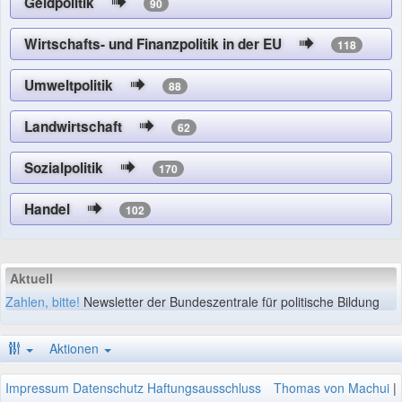
Geldpolitik
90
Wirtschafts- und Finanzpolitik in der EU
118
Umweltpolitik
88
Landwirtschaft
62
Sozialpolitik
170
Handel
102
Aktuell
Zahlen, bitte!
Newsletter der Bundeszentrale für politische Bildung
Aktionen
Impressum
Datenschutz
Haftungsausschluss
Thomas von Machui
|