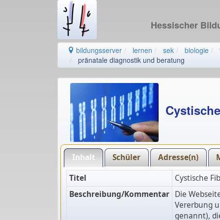
Hessischer Bil
bildungsserver
lernen
sek
biologie
pränatale diagnostik und beratung
Cystische
Inhalt
Schüler
Adresse(n)
Titel
Cystische Fi
Beschreibung/Kommentar
Die Webseite
Vererbung un
genannt), di