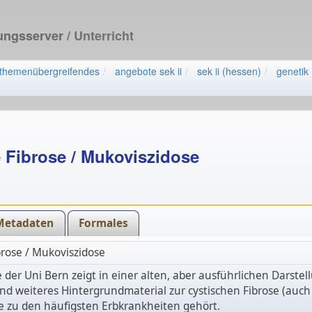
dungsserver
/ Unterricht
themenübergreifendes
angebote sek ii
sek ii (hessen)
genetik 
 Fibrose / Mukoviszidose
Metadaten
Formales
brose / Mukoviszidose
 der Uni Bern zeigt in einer alten, aber ausführlichen Darst
d weiteres Hintergrundmaterial zur cystischen Fibrose (auc
e zu den häufigsten Erbkrankheiten gehört.