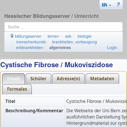
Hessischer Bildungsserver
/ Unterricht
bildungsserver
lernen
sek
biologie
menschenkunde
krankheiten, vorbeugung
erbkrankheiten
allgemeines
Login
Cystische Fibrose / Mukoviszidose
Inhalt
Schüler
Adresse(n)
Metadaten
Formales
Titel
Cystische Fibrose / Mukoviszi
Beschreibung/Kommentar
Die Webseite der Uni Bern zei
ausführlichen Darstellung S
Hintergrundmaterial zur cyst