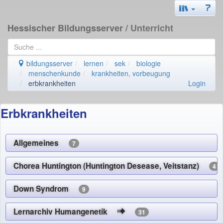
Hessischer Bildungsserver
/ Unterricht
bildungsserver
lernen
sek
biologie
menschenkunde
krankheiten, vorbeugung
erbkrankheiten
Login
Erbkrankheiten
Allgemeines
7
Chorea Huntington (Huntington Desease, Veitstanz)
4
Down Syndrom
9
Lernarchiv Humangenetik
31