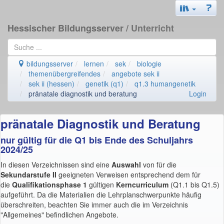
Hessischer Bildungsserver
/ Unterricht
bildungsserver
lernen
sek
biologie
themenübergreifendes
angebote sek ii
sek ii (hessen)
genetik (q1)
q1.3 humangenetik
pränatale diagnostik und beratung
Login
pränatale Diagnostik und Beratung
nur gültig für die Q1 bis Ende des Schuljahrs
2024/25
In diesen Verzeichnissen sind eine
Auswahl
von für die
Sekundarstufe II
geeigneten Verweisen entsprechend dem für
die
Qualifikationsphase 1
gültigen
Kerncurriculum
(Q1.1 bis Q1.5)
aufgeführt. Da die Materialien die Lehrplanschwerpunkte häufig
überschreiten, beachten Sie immer auch die im Verzeichnis
"Allgemeines" befindlichen Angebote.