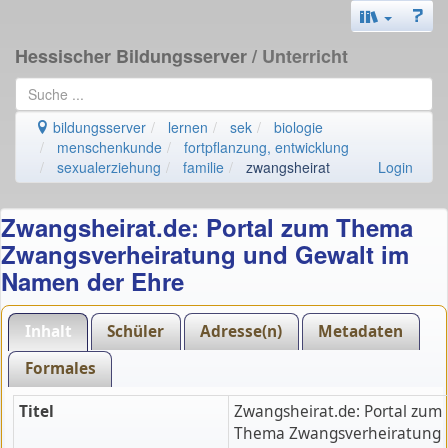
Hessischer Bildungsserver
/ Unterricht
bildungsserver
lernen
sek
biologie
menschenkunde
fortpflanzung, entwicklung
sexualerziehung
familie
zwangsheirat
Login
Zwangsheirat.de: Portal zum Thema
Zwangsverheiratung und Gewalt im
Namen der Ehre
Inhalt
Schüler
Adresse(n)
Metadaten
Formales
Titel
Zwangsheirat.de: Portal zum
Thema Zwangsverheiratung