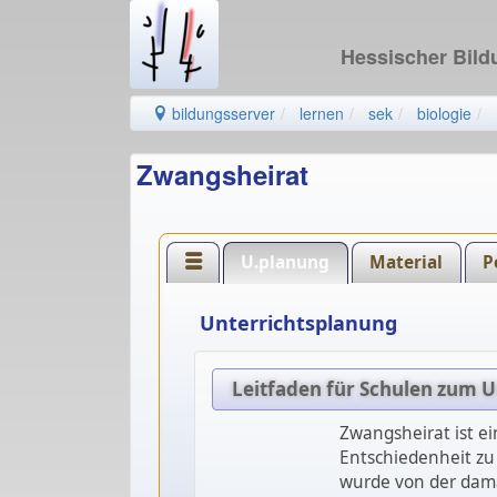
Hessischer Bil
bildungsserver
lernen
sek
biologie
Zwangsheirat
U.planung
Material
P
Unterrichtsplanung
Leitfaden für Schulen zum 
Zwangsheirat ist ei
Entschiedenheit zu 
wurde von der dama