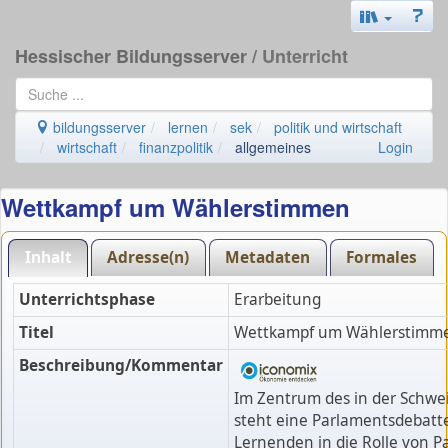
Hessischer Bildungsserver
/ Unterricht
bildungsserver
lernen
sek
politik und wirtschaft
wirtschaft
finanzpolitik
allgemeines
Login
Wettkampf um Wählerstimmen
Inhalt
Adresse(n)
Metadaten
Formales
Unterrichtsphase
Erarbeitung
Titel
Wettkampf um Wählerstimm
Beschreibung/Kommentar
Im Zentrum des in der Schwe
steht eine Parlamentsdebatte
Lernenden in die Rolle von 