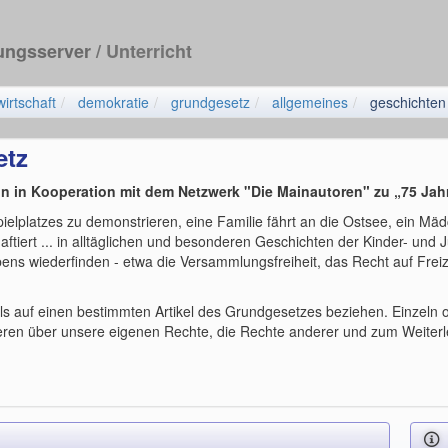
dungsserver
/ Unterricht
wirtschaft
demokratie
grundgesetz
allgemeines
geschichten
etz
in in Kooperation mit dem Netzwerk "Die Mainautoren" zu „75 Ja
ielplatzes zu demonstrieren, eine Familie fährt an die Ostsee, ein Mä
tiert ... in alltäglichen und besonderen Geschichten der Kinder- und 
s wiederfinden - etwa die Versammlungsfreiheit, das Recht auf Freiz
ils auf einen bestimmten Artikel des Grundgesetzes beziehen. Einzeln 
eren über unsere eigenen Rechte, die Rechte anderer und zum Weiterl