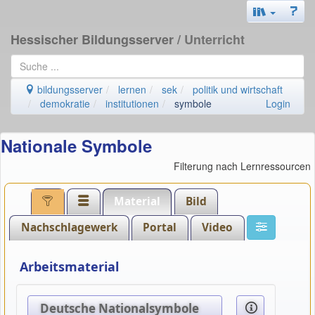
Hessischer Bildungsserver
/ Unterricht
bildungsserver
lernen
sek
politik und wirtschaft
demokratie
institutionen
symbole
Login
Nationale Symbole
Filterung nach Lernressourcen
Material
Bild
Nachschlagewerk
Portal
Video
Arbeitsmaterial
Deutsche Nationalsymbole