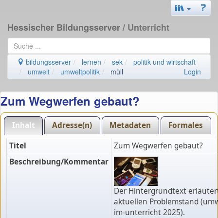
Hessischer Bildungsserver
/ Unterricht
bildungsserver
lernen
sek
politik und wirtschaft
umwelt
umweltpolitik
müll
Login
Zum Wegwerfen gebaut?
Inhalt
Adresse(n)
Metadaten
Formales
Titel
Zum Wegwerfen gebaut?
Beschreibung/Kommentar
Der Hintergrundtext erläuter
aktuellen Problemstand (umw
im-unterricht 2025).