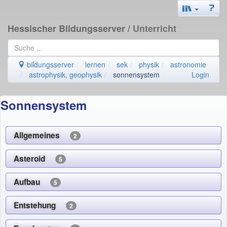
Hessischer Bildungsserver
/ Unterricht
bildungsserver
lernen
sek
physik
astronomie
astrophysik, geophysik
sonnensystem
Login
Sonnensystem
Allgemeines
2
Asteroid
5
Aufbau
5
Entstehung
2