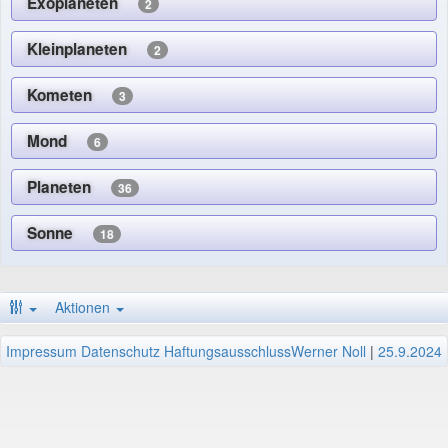
Exoplaneten
2
Kleinplaneten
2
Kometen
3
Mond
6
Planeten
36
Sonne
18
Aktionen
Impressum
Datenschutz
Haftungsausschluss
Werner Noll
|
25.9.2024