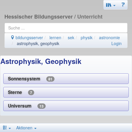
Hessischer Bildungsserver
/ Unterricht
bildungsserver
lernen
sek
physik
astronomie
astrophysik, geophysik
Login
Astrophysik, Geophysik
Sonnensystem
81
Sterne
7
Universum
13
Aktionen