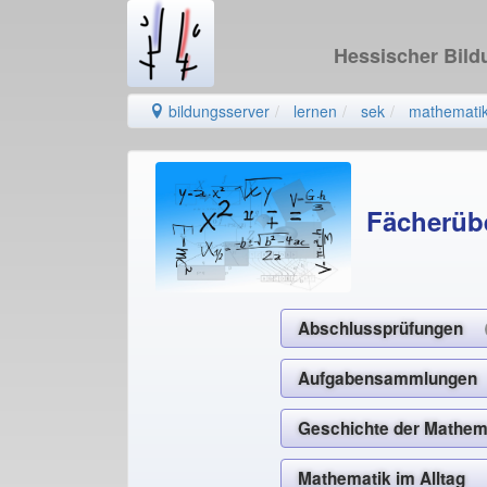
Hessischer Bil
bildungsserver
lernen
sek
mathemati
Fächerüb
Abschlussprüfungen
Aufgabensammlung
Geschichte der Math
Mathematik im Allta