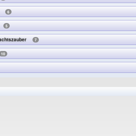
ik
6
ik
5
hnachtszauber
7
10