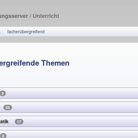
dungsserver
/ Unterricht
k
facherübergreifend
ergreifende Themen
9
en
35
ematik
17
g
6