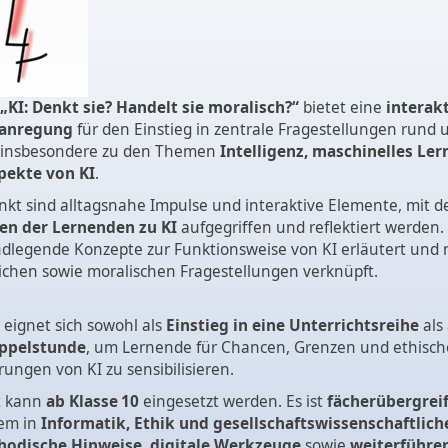
„KI: Denkt sie? Handelt sie moralisch?“
bietet eine
interak
sanregung
für den Einstieg in zentrale Fragestellungen rund
 insbesondere zu den Themen
Intelligenz, maschinelles Le
pekte von KI
.
t sind alltagsnahe Impulse und interaktive Elemente, mit d
en der Lernenden zu KI
aufgegriffen und reflektiert werden. 
dlegende Konzepte zur Funktionsweise von KI erläutert und 
lichen sowie moralischen Fragestellungen verknüpft.
 eignet sich sowohl als
Einstieg in eine Unterrichtsreihe
als
oppelstunde
, um Lernende für Chancen, Grenzen und ethisch
ungen von KI zu sensibilisieren.
t kann
ab Klasse 10
eingesetzt werden. Es ist
fächerübergrei
em in
Informatik, Ethik und gesellschaftswissenschaftlich
odische Hinweise, digitale Werkzeuge
sowie
weiterführe