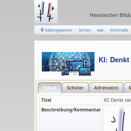
Hessischer Bil
bildungsserver
lernen
sek
informatik
KI: Denkt
Inhalt
Schüler
Adresse(n)
Titel
KI: Denkt si
Beschreibung/Kommentar