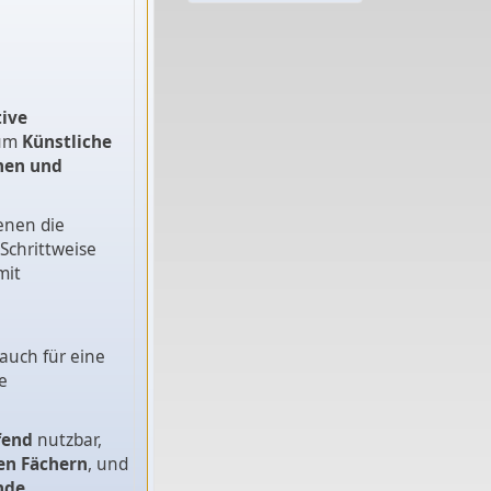
tive
 um
Künstliche
rnen und
enen die
Schrittweise
mit
 auch für eine
e
fend
nutzbar,
en Fächern
, und
nde