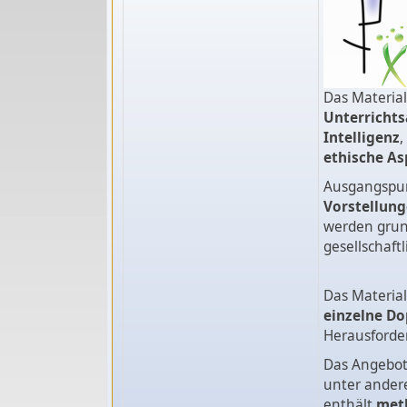
Das Material
Unterricht
Intelligenz
,
ethische As
Ausgangspunk
Vorstellung
werden grun
gesellschaft
Das Material
einzelne D
Herausforder
Das Angebo
unter ander
enthält
meth