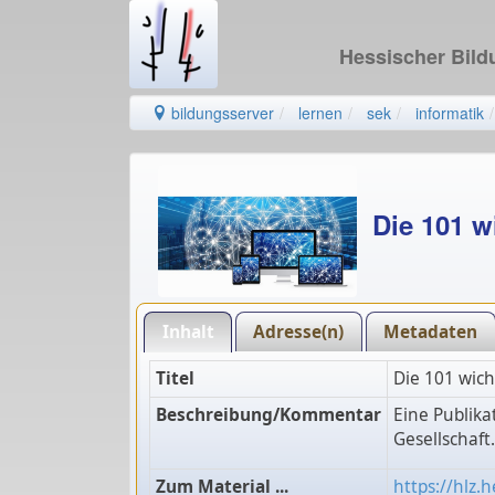
Hessischer Bil
bildungsserver
lernen
sek
informatik
Die 101 w
Inhalt
Adresse(n)
Metadaten
Titel
Die 101 wich
Beschreibung/Kommentar
Eine Publika
Gesellschaft
Zum Material ...
https://hlz.