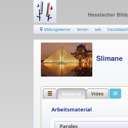
Hessischer Bil
bildungsserver
lernen
sek
französisch
Slimane
Material
Video
Arbeitsmaterial
Paroles