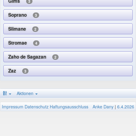
Gims
3
Soprano
3
Slimane
2
Stromae
4
Zaho de Sagazan
2
Zaz
3
Aktionen
Impressum
Datenschutz
Haftungsausschluss
Anke Dany
|
6.4.2026