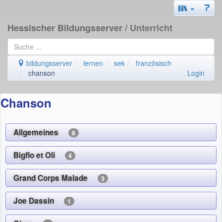
Hessischer Bildungsserver
/ Unterricht
bildungsserver
lernen
sek
französisch
chanson
Login
Chanson
Allgemeines
8
Bigflo et Oli
4
Grand Corps Malade
3
Joe Dassin
1