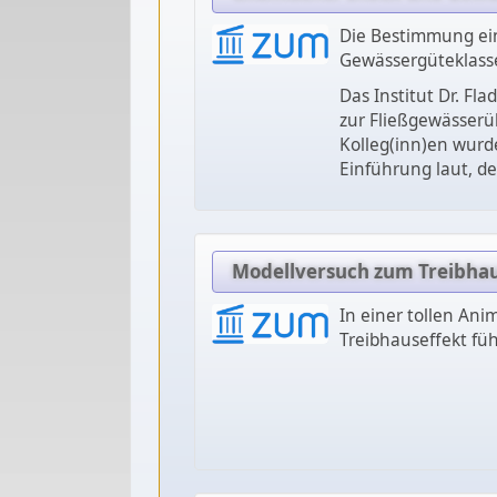
Die Bestimmung ein
Gewässergüteklasse
Das Institut Dr. Fla
zur Fließgewässerü
Kolleg(inn)en wurd
Einführung laut, d
Modellversuch zum Treibhau
In einer tollen An
Treibhauseffekt füh