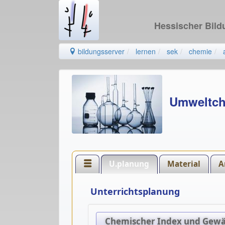
Hessischer Bil
bildungsserver
lernen
sek
chemie
Umweltch
U.planung
Material
A
Unterrichtsplanung
Chemischer Index und Gewä