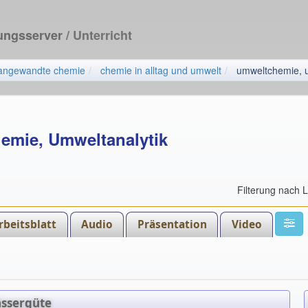
dungsserver
/ Unterricht
angewandte chemie
chemie in alltag und umwelt
umweltchemie, u
emie, Umweltanalytik
Filterung nach 
rbeitsblatt
Audio
Präsentation
Video
ssergüte