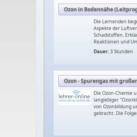
Ozon in Bodennähe (Leitpr
Die Lernenden begr
Aspekte der Luftv
Schadstoffen. Erkl
Reaktionen und Umw
Dauer
: 3 Stunden
Ozon - Spurengas mit große
Die Ozon-Chemie un
langlebiger "Ozonk
von Ozonbildung un
gebracht. Die Folg