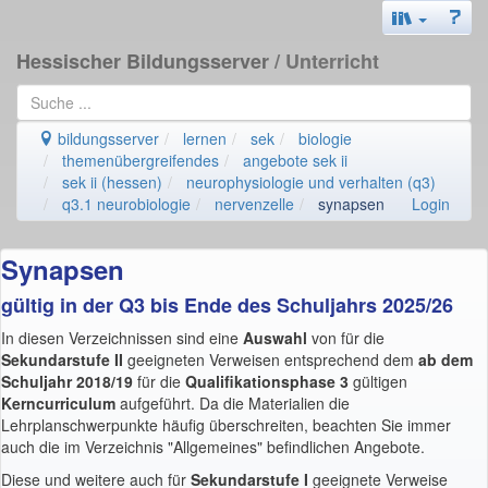
Hessischer Bildungsserver
/ Unterricht
bildungsserver
lernen
sek
biologie
themenübergreifendes
angebote sek ii
sek ii (hessen)
neurophysiologie und verhalten (q3)
q3.1 neurobiologie
nervenzelle
synapsen
Login
Synapsen
gültig in der Q3 bis Ende des Schuljahrs 2025/26
In diesen Verzeichnissen sind eine
Auswahl
von für die
Sekundarstufe II
geeigneten Verweisen entsprechend dem
ab dem
Schuljahr 2018/19
für die
Qualifikationsphase 3
gültigen
Kerncurriculum
aufgeführt. Da die Materialien die
Lehrplanschwerpunkte häufig überschreiten, beachten Sie immer
auch die im Verzeichnis "Allgemeines" befindlichen Angebote.
Diese und weitere auch für
Sekundarstufe I
geeignete Verweise