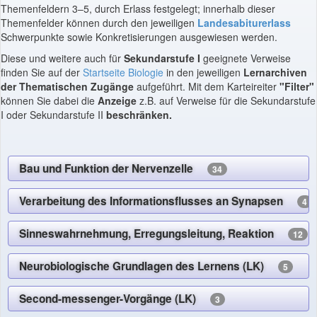
Themenfeldern 3–5, durch Erlass festgelegt; innerhalb dieser
Themenfelder können durch den jeweiligen
Landesabiturerlass
Schwerpunkte sowie Konkretisierungen ausgewiesen werden.
Diese und weitere auch für
Sekundarstufe I
geeignete Verweise
finden Sie auf der
Startseite Biologie
in den jeweiligen
Lernarchiven
der Thematischen Zugänge
aufgeführt. Mit dem Karteireiter
"Filter"
können Sie dabei die
Anzeige
z.B. auf Verweise für die Sekundarstufe
I oder Sekundarstufe II
beschränken.
Bau und Funktion der Nervenzelle
34
Verarbeitung des Informationsflusses an Synapsen
4
Sinneswahrnehmung, Erregungsleitung, Reaktion
12
Neurobiologische Grundlagen des Lernens (LK)
5
Second-messenger-Vorgänge (LK)
3