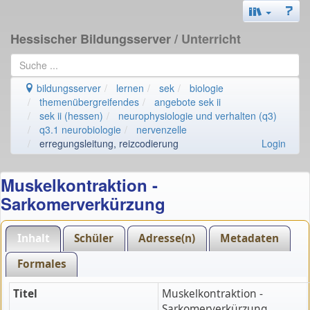
Hessischer Bildungsserver
/ Unterricht
bildungsserver
lernen
sek
biologie
themenübergreifendes
angebote sek ii
sek ii (hessen)
neurophysiologie und verhalten (q3)
q3.1 neurobiologie
nervenzelle
erregungsleitung, reizcodierung
Login
Muskelkontraktion -
Sarkomerverkürzung
Inhalt
Schüler
Adresse(n)
Metadaten
Formales
Titel
Muskelkontraktion -
Sarkomerverkürzung