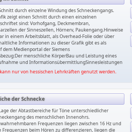
: Schnitt durch einzelne Windung des Schneckengangs.
afik zeigt einen Schnitt durch einen einzelnen
chriftet sind: Vorhofgang, Deckmembran,
rzellen der Sinneszellen, Hörnerv, Paukengang.Hinweise
r in einem Arbeitsblatt, als Overhead-Folie oder über
altliche Informationen zu dieser Grafik gibt es als
f dem Medienportal der Siemens
tsbezug:Der menschliche KörperBau und Leistung eines
ufnahme und InformationsübermittlungSinnesleistungen
kann nur von hessischen Lehrkräften genutzt werden.
eiche der Schnecke
: Lage der Abtastbereiche für Töne unterschiedlicher
neckengang des menschlichen Innenohrs.
wahrnehmbaren Frequenzen liegen zwischen 16 Hz und
e Frequenzen beim Hören zu differenzieren, liegen die