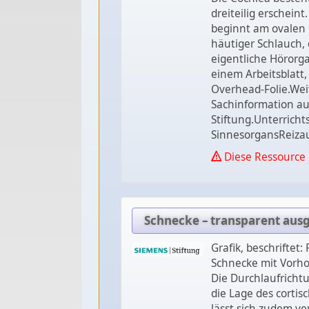
dreiteilig erschein
beginnt am ovalen 
häutiger Schlauch, d
eigentliche Hörorga
einem Arbeitsblatt
Overhead-Folie.Weit
Sachinformation au
Stiftung.Unterrich
SinnesorgansReiza
Diese Ressource 
Schnecke – transparent ausg
Grafik, beschriftet
Schnecke mit Vorho
Die Durchlaufrichtu
die Lage des cortis
lässt sich zudem ve