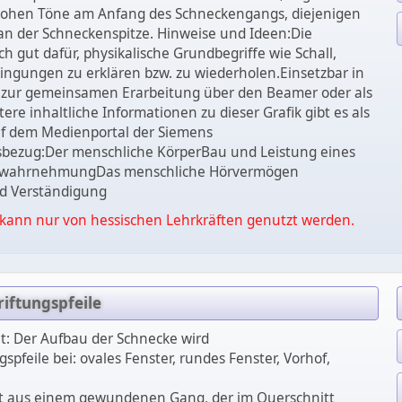
 hohen Töne am Anfang des Schneckengangs, diejenigen
 an der Schneckenspitze. Hinweise und Ideen:Die
ch gut dafür, physikalische Grundbegriffe wie Schall,
ngungen zu erklären bzw. zu wiederholen.Einsetzbar in
, zur gemeinsamen Erarbeitung über den Beamer oder als
ere inhaltliche Informationen zu dieser Grafik gibt es als
f dem Medienportal der Siemens
tsbezug:Der menschliche KörperBau und Leistung eines
llwahrnehmungDas menschliche Hörvermögen
d Verständigung
kann nur von hessischen Lehrkräften genutzt werden.
riftungspfeile
et: Der Aufbau der Schnecke wird
spfeile bei: ovales Fenster, rundes Fenster, Vorhof,
ht aus einem gewundenen Gang, der im Querschnitt