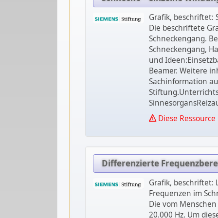
Grafik, beschriftet
Die beschriftete Gr
Schneckengang. Bes
Schneckengang, Haa
und Ideen:Einsetzba
Beamer. Weitere inh
Sachinformation au
Stiftung.Unterrich
SinnesorgansReiza
Diese Ressource 
Differenzierte Frequenzber
Grafik, beschriftet
Frequenzen im Sch
Die vom Menschen 
20.000 Hz. Um dies