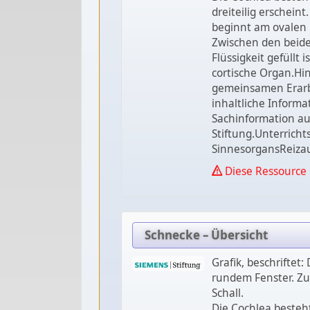
dreiteilig erschein
beginnt am ovalen 
Zwischen den beiden
Flüssigkeit gefüllt 
cortische Organ.Hin
gemeinsamen Erarb
inhaltliche Informat
Sachinformation au
Stiftung.Unterrich
SinnesorgansReiza
Diese Ressource 
Schnecke – Übersicht
Grafik, beschriftet
rundem Fenster. Zu
Schall.
Die Cochlea beste