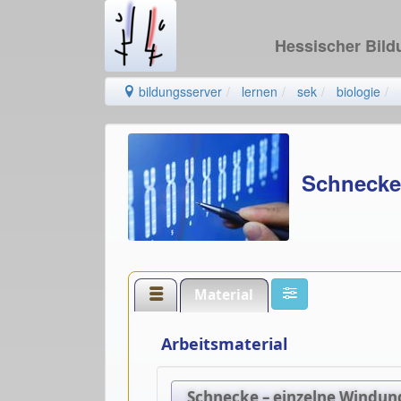
Hessischer Bil
bildungsserver
lernen
sek
biologie
Schnecke
Material
Arbeitsmaterial
Schnecke – einzelne Windung