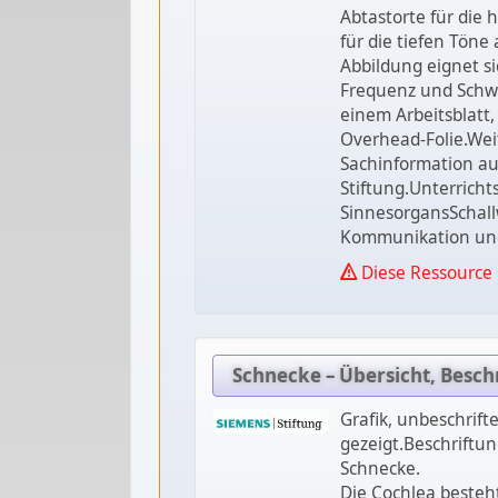
Abtastorte für die
für die tiefen Töne
Abbildung eignet si
Frequenz und Schwi
einem Arbeitsblatt
Overhead-Folie.Weit
Sachinformation au
Stiftung.Unterrich
SinnesorgansScha
Kommunikation un
Diese Ressource 
Schnecke – Übersicht, Besch
Grafik, unbeschrift
gezeigt.Beschriftung
Schnecke.
Die Cochlea beste