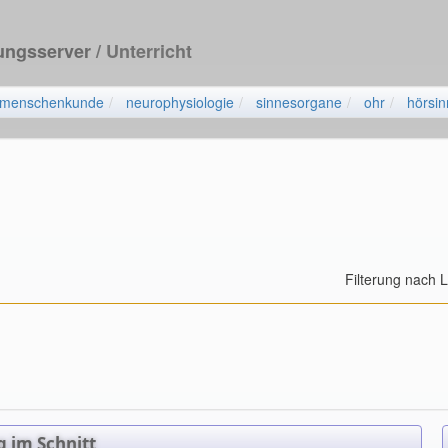
dungsserver
/ Unterricht
menschenkunde
neurophysiologie
sinnesorgane
ohr
hörsin
Filterung nach 
 im Schnitt