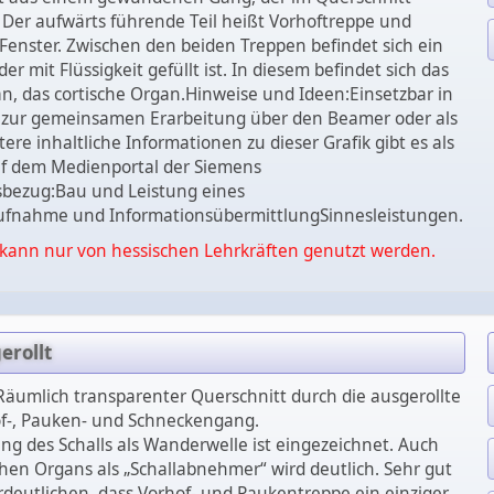
t. Der aufwärts führende Teil heißt Vorhoftreppe und
Fenster. Zwischen den beiden Treppen befindet sich ein
er mit Flüssigkeit gefüllt ist. In diesem befindet sich das
n, das cortische Organ.Hinweise und Ideen:Einsetzbar in
, zur gemeinsamen Erarbeitung über den Beamer oder als
ere inhaltliche Informationen zu dieser Grafik gibt es als
f dem Medienportal der Siemens
tsbezug:Bau und Leistung eines
ufnahme und InformationsübermittlungSinnesleistungen.
kann nur von hessischen Lehrkräften genutzt werden.
erollt
: Räumlich transparenter Querschnitt durch die ausgerollte
f-, Pauken- und Schneckengang.
ng des Schalls als Wanderwelle ist eingezeichnet. Auch
chen Organs als „Schallabnehmer“ wird deutlich. Sehr gut
rdeutlichen, dass Vorhof- und Paukentreppe ein einziger