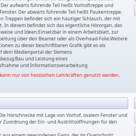
t. Der aufwärts führende Teil heißt Vorhoftreppe und
Fenster. Der abwärts führende Teil heißt Paukentreppe.
 Treppen befindet sich ein häutiger Schlauch, der mit
ist. In diesem befindet sich das eigentliche Hörorgan, das
weise und Ideen:Einsetzbar in einem Arbeitsblatt, zur
eitung über den Beamer oder als Overhead-Folie.Weitere
ionen zu dieser beschriftbaren Grafik gibt es als
f dem Medienportal der Siemens
tsbezug:Bau und Leistung eines
ufnahme und Informationsverarbeitung
kann nur von hessischen Lehrkräften genutzt werden.
: Die Hörschnecke mit Lage von Vorhof, ovalem Fenster und
r Zuordnung der Ein- und Austrittsöffnungen für den
ht aus einem gewundenen Gang, der im Querschnitt