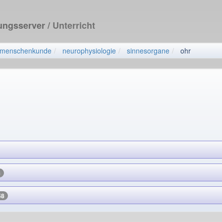
dungsserver
/ Unterricht
menschenkunde
neurophysiologie
sinnesorgane
ohr
8
58