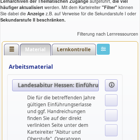
Lernarchiven
der Thematischen Zugänge
aufgeführt,
die viel
häufiger aktualisiert
werden. Mit dem Karteireiter
"Filter"
können
Sie dabei die
Anzeige
z.B. auf Verweise für die Sekundarstufe I oder
Sekundarstufe II beschränken.
Filterung nach Lernressourcen
Material
Lernkontrolle
Arbeitsmaterial
Landesabitur Hessen: Einführungserlasse, Op
Die für die betreffenden Jahre
gültigen Einführungserlasse
und ggf. Handreichungen
finden Sie auf der direkt
verlinkten Seite unter dem
Karteireiter "Abitur und
Oberstufe". Operatoren