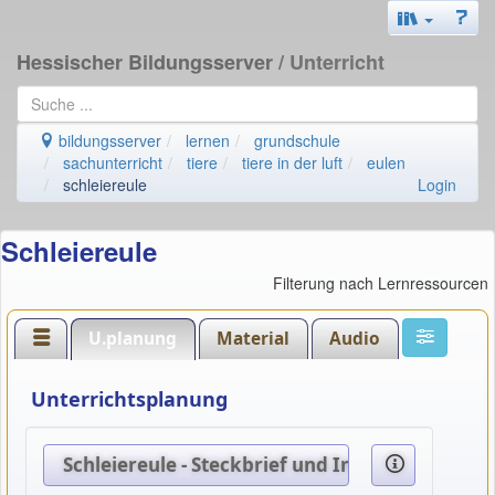
Hessischer Bildungsserver
/ Unterricht
bildungsserver
lernen
grundschule
sachunterricht
tiere
tiere in der luft
eulen
schleiereule
Login
Schleiereule
Filterung nach Lernressourcen
U.planung
Material
Audio
Unterrichtsplanung
Schleiereule - Steckbrief und Interessantes