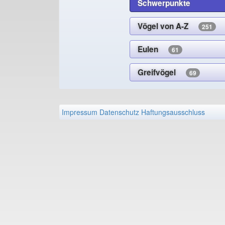
Schwerpunkte
Vögel von A-Z
251
Eulen
61
Greifvögel
69
Impressum
Datenschutz
Haftungsausschluss