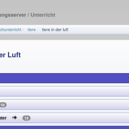
dungsserver
/ Unterricht
chunterricht
tiere
tiere in der luft
er Luft
10
Winter
13