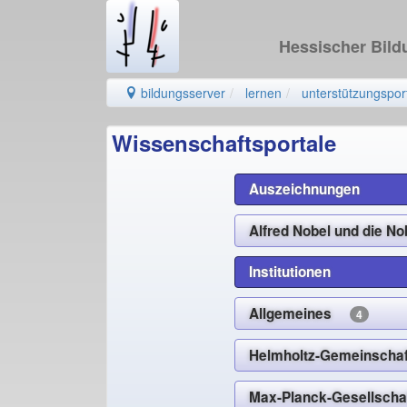
Hessischer Bil
bildungsserver
lernen
unterstützungspor
Wissenschaftsportale
Auszeichnungen
Alfred Nobel und die 
Institutionen
Allgemeines
4
Helmholtz-Gemeinsch
Max-Planck-Gesellsc