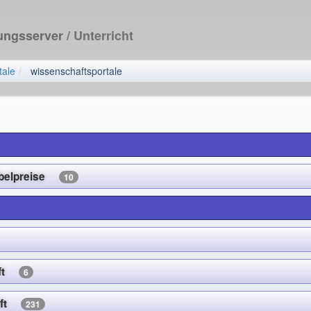
dungsserver
/ Unterricht
tale
wissenschaftsportale
Nobelpreise
10
aft
6
haft
231