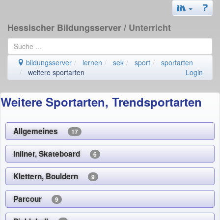
Hessischer Bildungsserver
/ Unterricht
bildungsserver
lernen
sek
sport
sportarten
weitere sportarten
Login
Weitere Sportarten, Trendsportarten
Allgemeines
17
Inliner, Skateboard
6
Klettern, Bouldern
9
Parcour
9