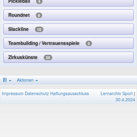
Pickleball
4
Roundnet
8
Slackline
10
Teambuilding / Vertrauensspiele
5
Zirkuskünste
20
Aktionen
Impressum
Datenschutz
Haftungsausschluss
Lernarchiv Sport
|
30.4.2024