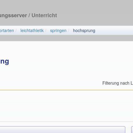
dungsserver
/ Unterricht
ortarten
leichtathletik
springen
hochsprung
ung
Filterung nach 