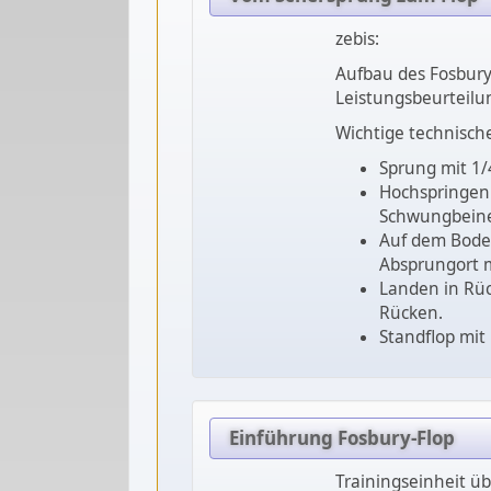
zebis:
Aufbau des Fosbury
Leistungsbeurteilu
Wichtige technisch
Sprung mit 1/
Hochspringen
Schwungbeine
Auf dem Boden
Absprungort m
Landen in Rüc
Rücken.
Standflop mit
Einführung Fosbury-Flop
Trainingseinheit üb