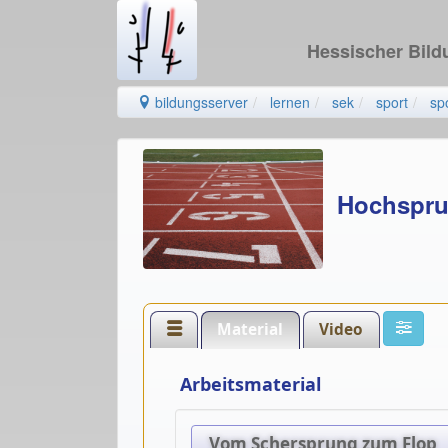
Hessischer Bil
bildungsserver
lernen
sek
sport
sp
Hochspr
Material
Video
Arbeitsmaterial
Vom Schersprung zum Flop