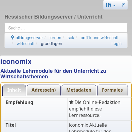
Hessischer Bildungsserver
/ Unterricht
bildungsserver
lernen
sek
politik und wirtschaft
wirtschaft
grundlagen
Login
iconomix
Aktuelle Lehrmodule für den Unterricht zu
Wirtschaftsthemen
Inhalt
Adresse(n)
Metadaten
Formales
Empfehlung
Die Online-Redaktion
empfiehlt diese
Lernressource.
Titel
iconomix Aktuelle
Lehrmodule für den