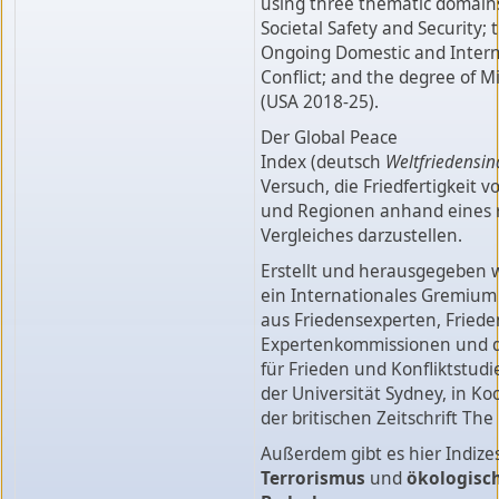
using three thematic domains:
Societal Safety and Security; 
Ongoing Domestic and Intern
Conflict; and the degree of Mi
(USA 2018-25).
Der Global Peace
Index (deutsch
Weltfriedensin
Versuch, die Friedfertigkeit 
und Regionen anhand eines r
Vergleiches darzustellen.
Erstellt und herausgegeben w
ein Internationales Gremiu
aus Friedensexperten, Friede
Expertenkommissionen und 
für Frieden und Konfliktstudi
der Universität Sydney, in Ko
der britischen Zeitschrift The
Außerdem gibt es hier Indizes
Terrorismus
und
ökologisc