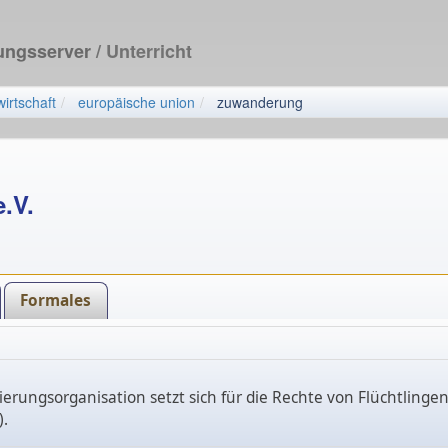
dungsserver
/ Unterricht
wirtschaft
europäische union
zuwanderung
e.V.
Formales
ierungsorganisation setzt sich für die Rechte von Flüchtling
).