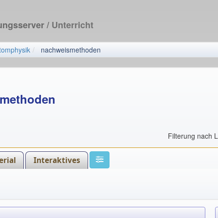
dungsserver
/ Unterricht
tomphysik
nachweismethoden
smethoden
Filterung nach 
rial
Interaktives