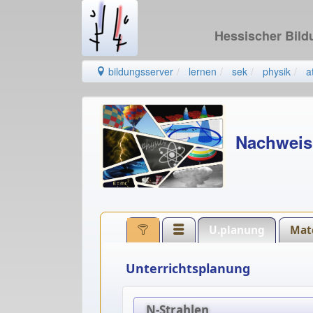
Hessischer Bil
bildungsserver
lernen
sek
physik
a
Nachwei
U.planung
Mate
Unterrichtsplanung
N-Strahlen