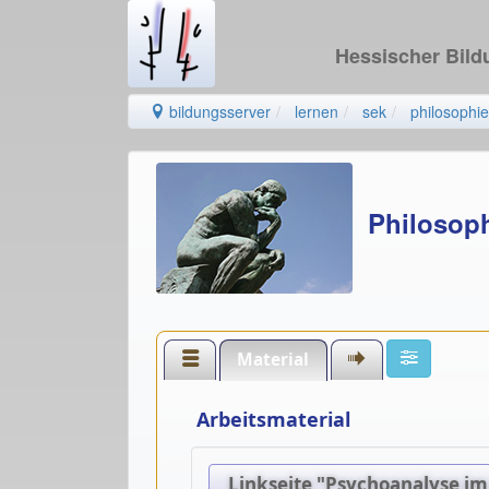
Hessischer Bil
bildungsserver
lernen
sek
philosophie
Philosop
Material
Arbeitsmaterial
Linkseite "Psychoanalyse im