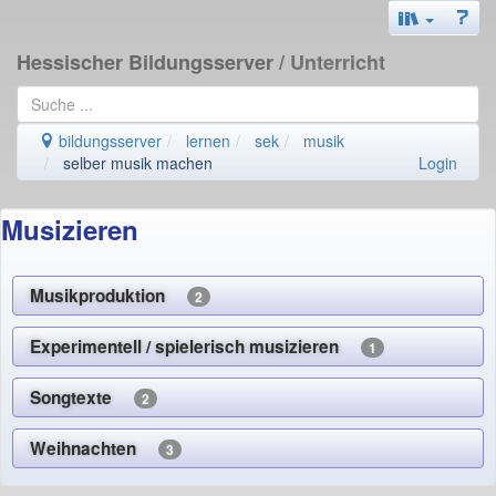
Hessischer Bildungsserver
/ Unterricht
bildungsserver
lernen
sek
musik
selber musik machen
Login
Musizieren
Musikproduktion
2
Experimentell / spielerisch musizieren
1
Songtexte
2
Weihnachten
3