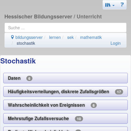
Hessischer Bildungsserver
/ Unterricht
bildungsserver
lernen
sek
mathematik
stochastik
Login
Stochastik
Daten
6
Häufigkeitsverteilungen, diskrete Zufallsgrößen
17
Wahrscheinlichkeit von Ereignissen
6
Mehrstufige Zufallsversuche
10