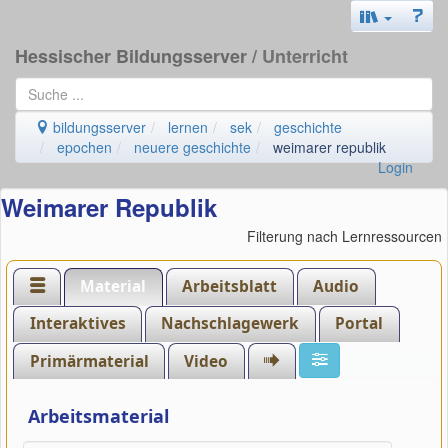
Hessischer Bildungsserver
/ Unterricht
bildungsserver
lernen
sek
geschichte
epochen
neuere geschichte
weimarer republik
Login
Weimarer Republik
Filterung nach Lernressourcen
Material
Arbeitsblatt
Audio
Interaktives
Nachschlagewerk
Portal
Primärmaterial
Video
Arbeitsmaterial