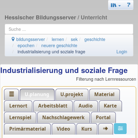
Hessischer Bildungsserver
/ Unterricht
bildungsserver
lernen
sek
geschichte
epochen
neuere geschichte
industrialisierung und soziale frage
Login
Industrialisierung und soziale Frage
Filterung nach Lernressourcen
U.planung
U.projekt
Material
Lernort
Arbeitsblatt
Audio
Karte
Lernspiel
Nachschlagewerk
Portal
Primärmaterial
Video
Kurs