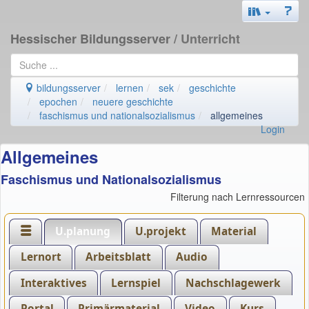
Hessischer Bildungsserver
/ Unterricht
bildungsserver
lernen
sek
geschichte
epochen
neuere geschichte
faschismus und nationalsozialismus
allgemeines
Login
Allgemeines
Faschismus und Nationalsozialismus
Filterung nach Lernressourcen
U.planung
U.projekt
Material
Lernort
Arbeitsblatt
Audio
Interaktives
Lernspiel
Nachschlagewerk
Portal
Primärmaterial
Video
Kurs