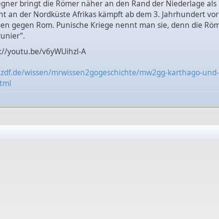
gner bringt die Römer näher an den Rand der Niederlage als 
 an der Nordküste Afrikas kämpft ab dem 3. Jahrhundert vor 
gen gegen Rom. Punische Kriege nennt man sie, denn die Rö
unier”.
s://youtu.be/v6yWUihzl-A
.zdf.de/wissen/mrwissen2gogeschichte/mw2gg-karthago-und-
tml