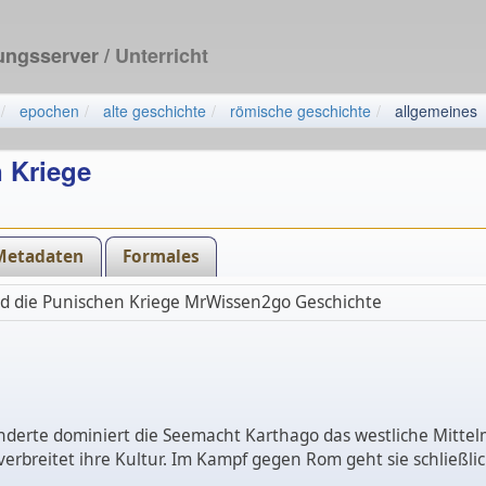
dungsserver
/ Unterricht
epochen
alte geschichte
römische geschichte
allgemeines
 Kriege
Metadaten
Formales
d die Punischen Kriege MrWissen2go Geschichte
derte dominiert die Seemacht Karthago das westliche Mittelm
erbreitet ihre Kultur. Im Kampf gegen Rom geht sie schließli