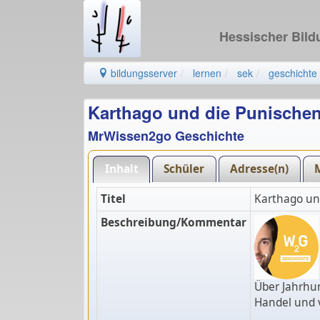
Hessischer Bil
bildungsserver
lernen
sek
geschichte
Karthago und die Punischen
MrWissen2go Geschichte
Inhalt
Schüler
Adresse(n)
Titel
Karthago un
Beschreibung/Kommentar
Über Jahrhun
Handel und v