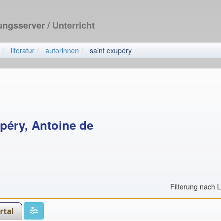
dungsserver
/ Unterricht
literatur
autorinnen
saint exupéry
péry, Antoine de
Filterung nach 
rtal