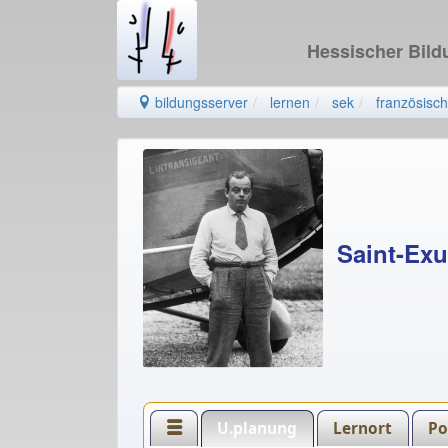
Hessischer Bil
bildungsserver
lernen
sek
französisch
Saint-Exu
U.planung
Lernort
Po