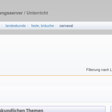
dungsserver
/ Unterricht
landeskunde
feste, bräuche
carnaval
Filterung nach 
eskundlichen Themen