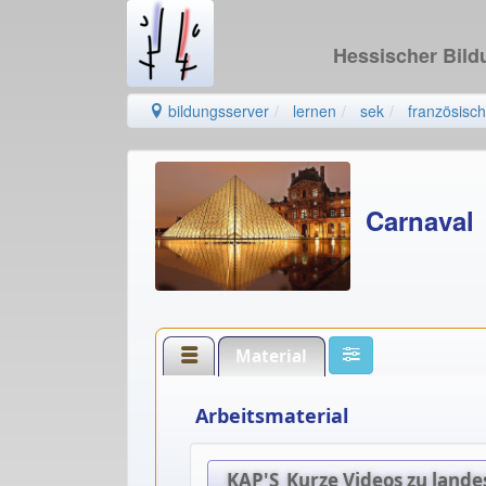
Hessischer Bil
bildungsserver
lernen
sek
französisch
Carnaval
Material
Arbeitsmaterial
KAP'S_Kurze Videos zu land