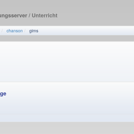
dungsserver
/ Unterricht
chanson
gims
age