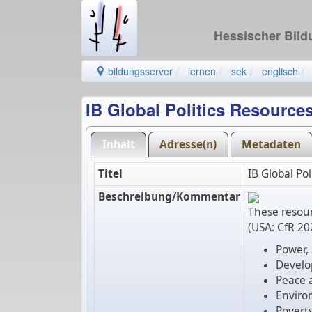
Hessischer Bil
bildungsserver
lernen
sek
englisch
IB Global Politics Resourc
Inhalt
Adresse(n)
Metadaten
Titel
IB Global Po
Beschreibung/Kommentar
These resour
(USA: CfR 20
Power, 
Devel
Peace a
Enviro
Povert