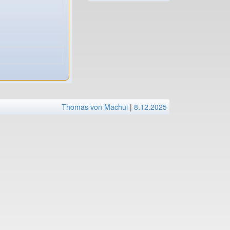
Thomas von Machui
|
8.12.2025