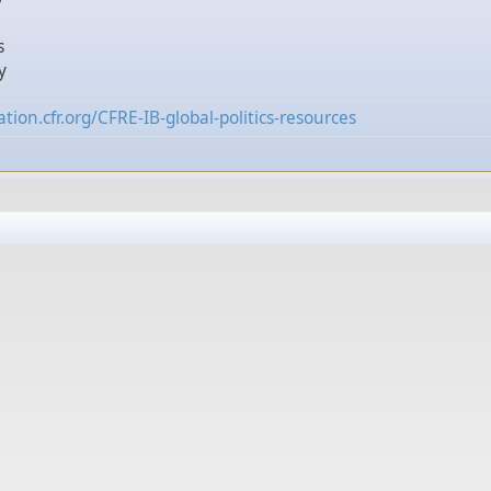
s
y
tion.cfr.org/CFRE-IB-global-politics-resources