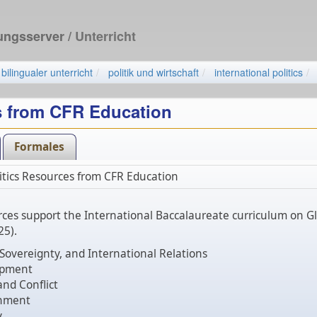
dungsserver
/ Unterricht
bilingualer unterricht
politik und wirtschaft
international politics
es from CFR Education
Formales
litics Resources from CFR Education
ces support the International Baccalaureate curriculum on Glo
25).
Sovereignty, and International Relations
opment
nd Conflict
nment
y