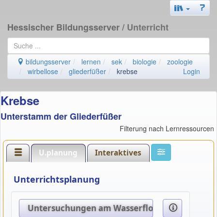
Hessischer Bildungsserver
/ Unterricht
bildungsserver
lernen
sek
biologie
zoologie
wirbellose
gliederfüßer
krebse
Login
Krebse
Unterstamm der Gliederfüßer
Filterung nach Lernressourcen
U.planung
Interaktives
Unterrichtsplanung
Untersuchungen am Wasserfloh