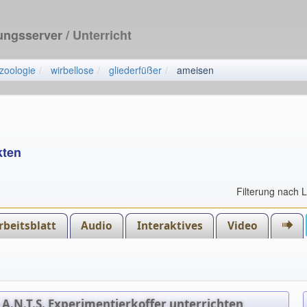
dungsserver
/ Unterricht
zoologie
wirbellose
gliederfüßer
ameisen
kten
Filterung nach 
rbeitsblatt
Audio
Interaktives
Video
A.N.T.S. Experimentierkoffer unterrichten