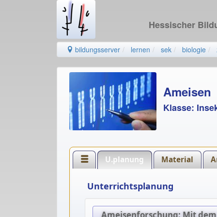
Hessischer Bil
bildungsserver
lernen
sek
biologie
Ameisen
Klasse: Inse
U.planung
Material
A
Unterrichtsplanung
Ameisenforschung: Mit dem 