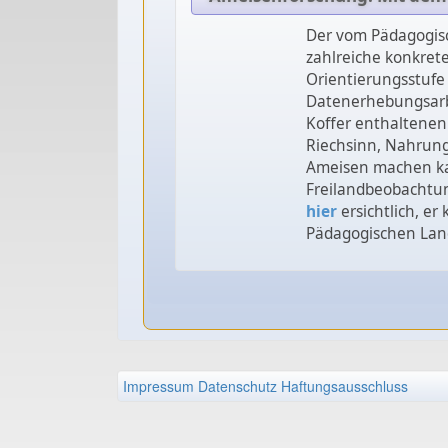
Der vom Pädagogisc
zahlreiche konkret
Orientierungsstufe 
Datenerhebungsarbe
Koffer enthaltenen
Riechsinn, Nahrung
Ameisen machen kan
Freilandbeobachtung
hier
ersichtlich, e
Pädagogischen Land
Impressum
Datenschutz
Haftungsausschluss