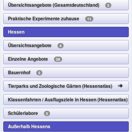
Übersichtsangebote (Gesamtdeutschland)
3
Praktische Experimente zuhause
11
Hessen
Übersichtsangebote
4
Einzelne Angebote
28
Bauernhof
5
Tierparks und Zoologische Gärten (Hessenatlas)
Klassenfahrten / Ausflugsziele in Hessen (Hessenatlas
Schülerlabore
5
Außerhalb Hessens