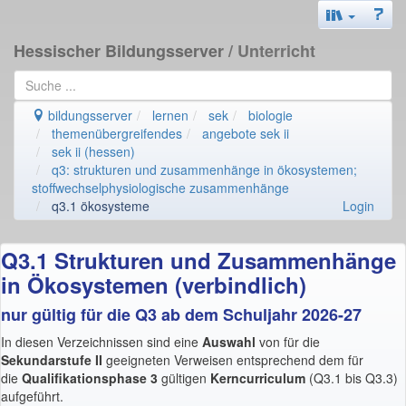
Hessischer Bildungsserver
/ Unterricht
bildungsserver
lernen
sek
biologie
themenübergreifendes
angebote sek ii
sek ii (hessen)
q3: strukturen und zusammenhänge in ökosystemen;
stoffwechselphysiologische zusammenhänge
q3.1 ökosysteme
Login
Q3.1 Strukturen und Zusammenhänge
in Ökosystemen (verbindlich)
nur gültig für die Q3 ab dem Schuljahr 2026-27
In diesen Verzeichnissen sind eine
Auswahl
von für die
Sekundarstufe II
geeigneten Verweisen entsprechend dem für
die
Qualifikationsphase 3
gültigen
Kerncurriculum
(Q3.1 bis Q3.3)
aufgeführt.