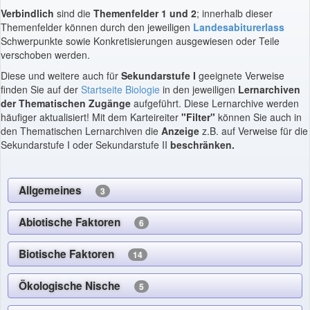
Verbindlich
sind die
Themenfelder 1 und 2
; innerhalb dieser
Themenfelder können durch den jeweiligen
Landesabiturerlass
Schwerpunkte sowie Konkretisierungen ausgewiesen oder Teile
verschoben werden.
Diese und weitere auch für
Sekundarstufe I
geeignete Verweise
finden Sie auf der
Startseite Biologie
in den jeweiligen
Lernarchiven
der Thematischen Zugänge
aufgeführt. Diese Lernarchive werden
häufiger aktualisiert! Mit dem Karteireiter
"Filter"
können Sie auch in
den Thematischen Lernarchiven die
Anzeige
z.B. auf Verweise für die
Sekundarstufe I oder Sekundarstufe II
beschränken.
Allgemeines
3
Abiotische Faktoren
6
Biotische Faktoren
14
Ökologische Nische
5